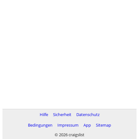
Hilfe
Sicherheit
Datenschutz
Bedingungen
Impressum
App
Sitemap
© 2026 craigslist