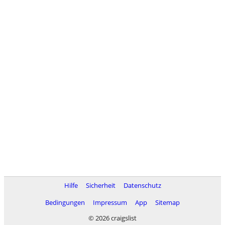
Hilfe
Sicherheit
Datenschutz
Bedingungen
Impressum
App
Sitemap
© 2026 craigslist