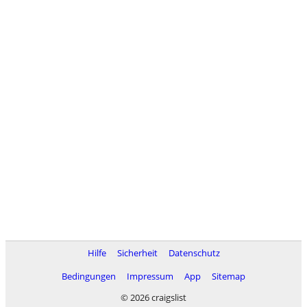
Hilfe
Sicherheit
Datenschutz
Bedingungen
Impressum
App
Sitemap
© 2026 craigslist