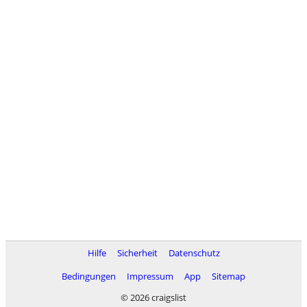
Hilfe
Sicherheit
Datenschutz
Bedingungen
Impressum
App
Sitemap
© 2026 craigslist