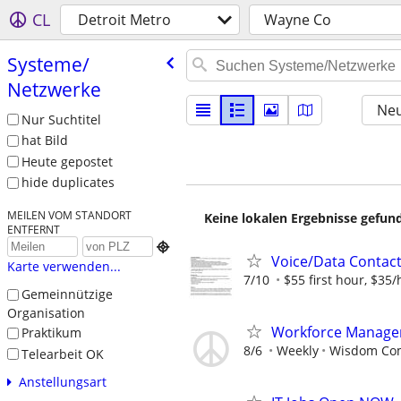
CL
Detroit Metro
Wayne Co
Systeme/​
Netzwerke
Neu
Nur Suchtitel
hat Bild
Heute gepostet
hide duplicates
MEILEN VOM STANDORT
Keine lokalen Ergebnisse gefund
ENTFERNT

Voice/Data Contac
Karte verwenden...
7/10
$55 first hour, $35/
Gemeinnützige
Organisation
Workforce Manage
Praktikum
8/6
Weekly
Wisdom Co
Telearbeit OK
Anstellungsart