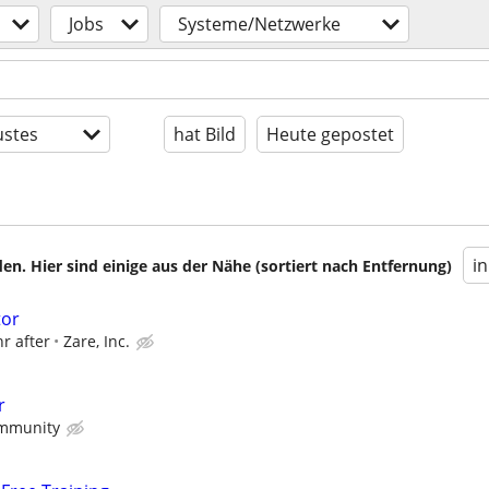
Jobs
Systeme/Netzwerke
stes
hat Bild
Heute gepostet
i
en. Hier sind einige aus der Nähe (sortiert nach Entfernung)
tor
hr after
Zare, Inc.
r
mmunity