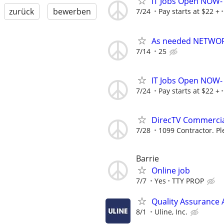
IT Jobs Open NOW- 
zurück
bewerben
7/24
Pay starts at $22 +
As needed NETWOR
7/14
25
IT Jobs Open NOW- 
7/24
Pay starts at $22 +
DirecTV Commercial
7/28
1099 Contractor. Pl
Barrie
Online job
7/7
Yes
TTY PROP
Quality Assurance
8/1
Uline, Inc.