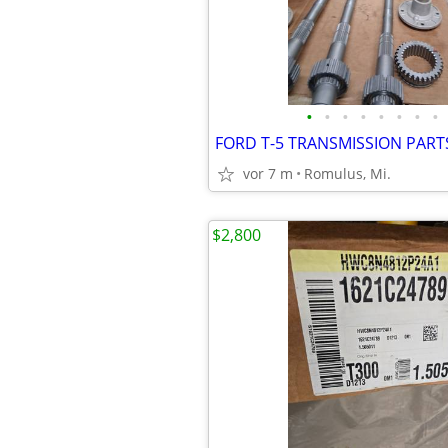
•
•
•
•
•
•
•
•
FORD T-5 TRANSMISSION PART
vor 7 m
Romulus, Mi.
$2,800