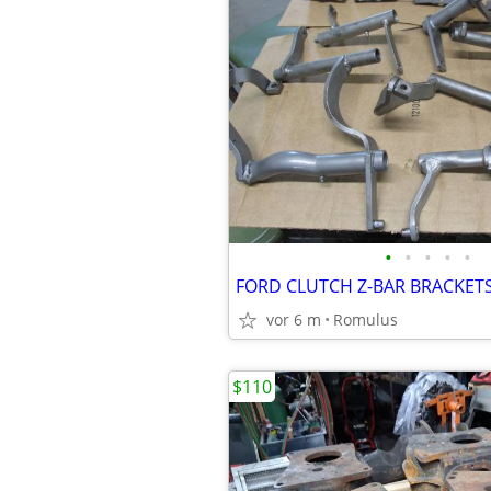
•
•
•
•
•
FORD CLUTCH Z-BAR BRACKET
vor 6 m
Romulus
$110