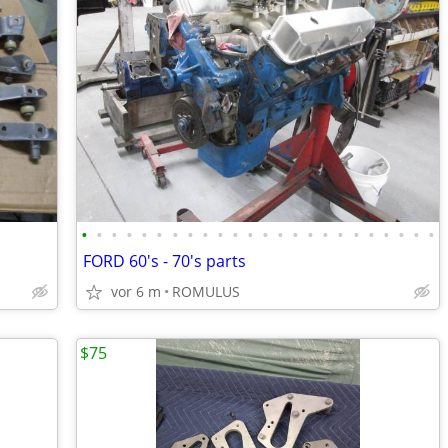
•
•
•
•
•
•
•
•
•
•
•
•
•
•
•
•
•
•
•
•
•
•
•
•
FORD 60's - 70's parts
vor 6 m
ROMULUS
$75