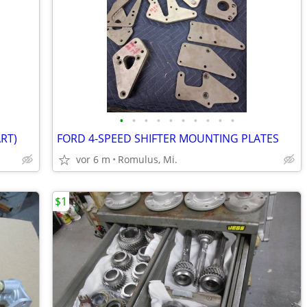
•
•
•
•
•
•
•
•
•
•
RT)
FORD 4-SPEED SHIFTER MOUNTING PLATES
vor 6 m
Romulus, Mi.
$1