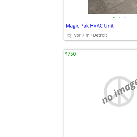
•
•
•
Magic Pak HVAC Unit
vor 7 m
Detroit
$750
no imag