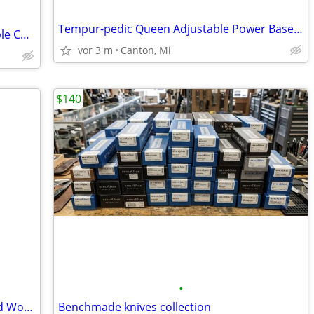
Tempur-pedic Queen Adjustable Power Base Head & Foot, Wireless Remote
Pair of Vintage Neoclassical Italian Marble Column Table Lamps 38" Tal
vor 3 m
Canton, Mi
$140
•
Turkish Hereke Tavas Hali Hand Knotted Wool Pile Rug 100" x 60" One-of
Benchmade knives collection