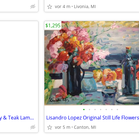
vor 4 m
Livonia, MI
$1,295
•
•
•
•
•
•
•
MCM Large Abstract Art Pottery & Teak Lamp with Houses
vor 5 m
Canton, MI