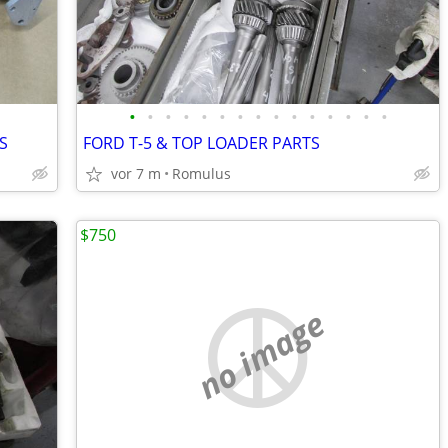
•
•
•
•
•
•
•
•
•
•
•
•
•
•
•
S
FORD T-5 & TOP LOADER PARTS
vor 7 m
Romulus
$750
no image