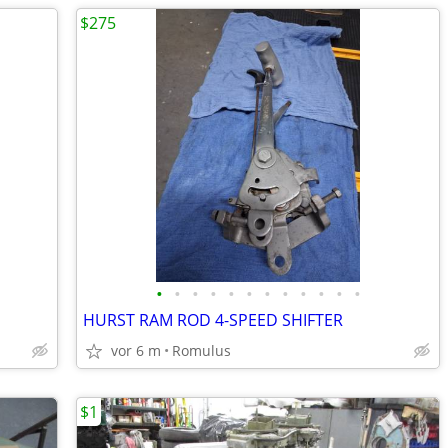
$275
•
•
•
•
•
•
•
•
•
•
•
•
HURST RAM ROD 4-SPEED SHIFTER
vor 6 m
Romulus
$1