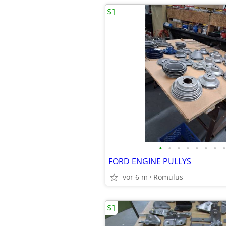
$1
•
•
•
•
•
•
•
•
FORD ENGINE PULLYS
vor 6 m
Romulus
$1