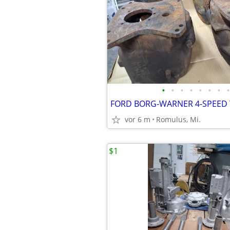
•
•
•
•
•
•
•
•
vor 6 m
Romulus, Mi.
$1