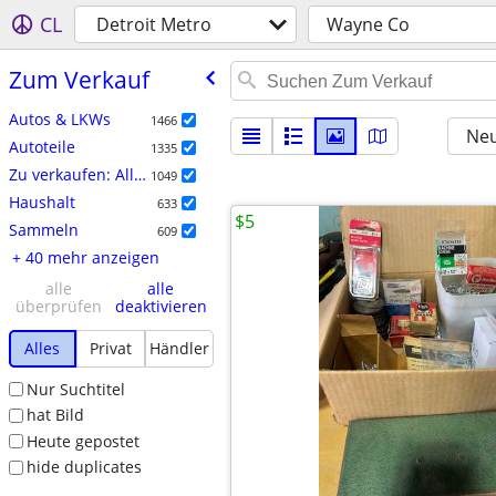
CL
Detroit Metro
Wayne Co
Zum Verkauf
Autos & LKWs
1466
Neu
Autoteile
1335
Zu verkaufen: Allgemein
1049
Haushalt
633
$5
Sammeln
609
+ 40 mehr anzeigen
alle
alle
überprüfen
deaktivieren
Alles
Privat
Händler
Nur Suchtitel
hat Bild
Heute gepostet
hide duplicates