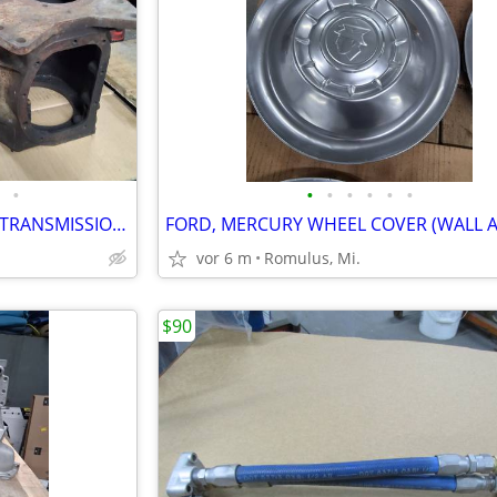
•
•
•
•
•
•
•
FORD BORG-WARNER 4-SPEED TRANSMISSION CASE
FORD, MERCURY WHEEL COVER (WALL A
vor 6 m
Romulus, Mi.
$90