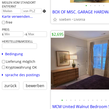
MEILEN VOM STANDORT
•
•
•
•
•
ENTFERNT

BOX OF MISC. GARAGE HARDW
Karte verwenden...
soeben
Livonia
free
PREIS
$2,695
-
$
$
HERSTELLER&MODELL
Bedingung
Lieferung möglich
Kryptowährung OK
sprache des postings
zurück
bewerben
•
•
•
•
•
•
•
•
•
•
•