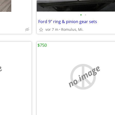
•
•
Ford 9" ring & pinion gear sets
vor 7 m
Romulus, Mi.
$750
e
no image