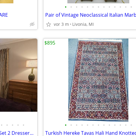
•
•
•
•
•
•
•
•
•
•
•
•
•
ARE
vor 3 m
Livonia, MI
$895
•
•
•
•
•
•
•
•
•
•
•
•
•
•
•
•
•
•
MCM United Walnut Bedroom Set 2 Dressers, Mirror, Headboard