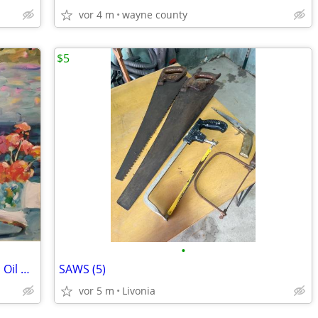
vor 4 m
wayne county
$5
•
Lisandro Lopez Original Still Life Flowers Oil Painting on Canvas Fram
SAWS (5)
vor 5 m
Livonia