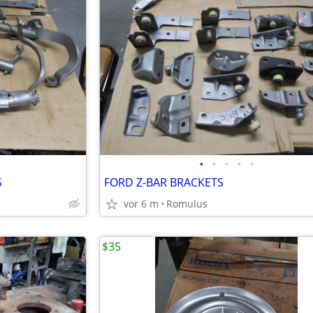
•
•
•
•
•
S
FORD Z-BAR BRACKETS
vor 6 m
Romulus
$35