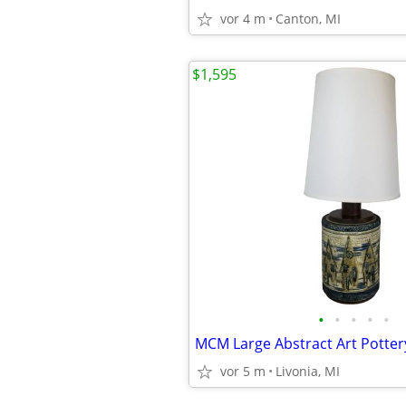
vor 4 m
Canton, MI
$1,595
•
•
•
•
•
vor 5 m
Livonia, MI