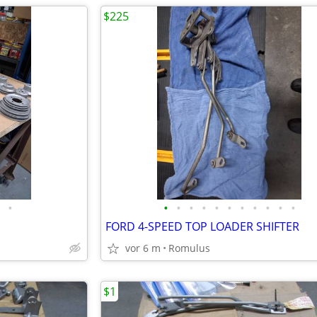
$225
•
•
•
•
•
•
•
•
•
•
•
•
FORD 4-SPEED TOP LOADER SHIFTER
vor 6 m
Romulus
$1