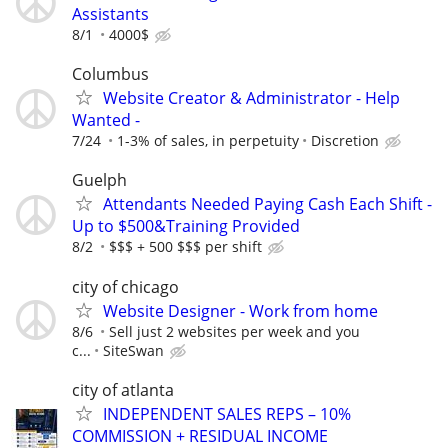
Assistants
8/1
4000$
Columbus
Website Creator & Administrator - Help
Wanted -
7/24
1-3% of sales, in perpetuity
Discretion
Guelph
Attendants Needed Paying Cash Each Shift -
Up to $500&Training Provided
8/2
$$$ + 500 $$$ per shift
city of chicago
Website Designer - Work from home
8/6
Sell just 2 websites per week and you
c...
SiteSwan
city of atlanta
INDEPENDENT SALES REPS – 10%
COMMISSION + RESIDUAL INCOME